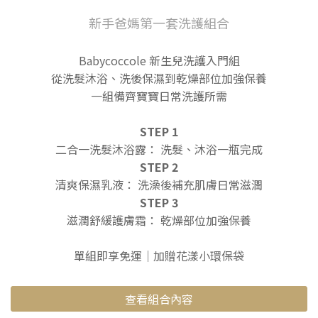
新手爸媽第一套洗護組合
Babycoccole 新生兒洗護入門組
從洗髮沐浴、洗後保濕到乾燥部位加強保養
一組備齊寶寶日常洗護所需
STEP 1
二合一洗髮沐浴露： 洗髮、沐浴一瓶完成
STEP 2
清爽保濕乳液： 洗澡後補充肌膚日常滋潤
STEP 3
滋潤舒緩護膚霜： 乾燥部位加強保養
單組即享免運｜加贈花漾小環保袋
查看組合內容