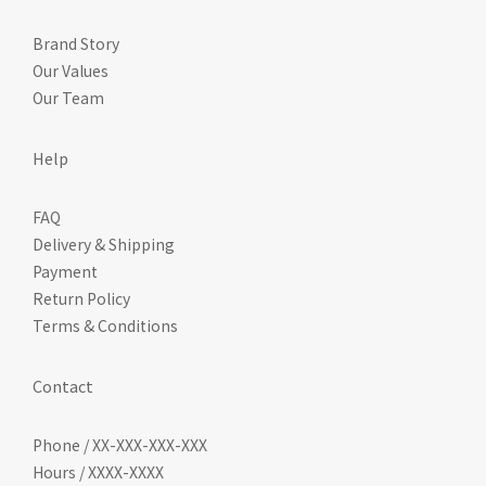
百里香萃取：帶來清新潔淨感，適合日常溫和洗淨使用。蘆薈萃
取：維持溫和使用感，兼顧爸媽長期清洗時的手部感受。無氯漂白
Brand Story
劑：日常清潔更溫和，適合寶寶用品清洗需求。多用途清潔：奶
Our Values
瓶、奶嘴、餐具、口水巾與蔬果皆可使用。對於正在尋找「奶瓶清
Our Team
潔劑推薦」、「酵素奶瓶清潔劑」、「寶寶餐具清潔液」、「不傷
手奶瓶清潔劑」的爸媽來說，Babycoccole 奶瓶餐具酵素洗淨液很
Help
適合作為日常育兒清潔用品。四、Babycoccole 奶瓶餐具酵素洗淨
液可以洗哪些用品？隨著寶寶成長，清潔需求會從奶瓶、奶嘴，慢
FAQ
慢延伸到副食品餐具、水杯與外出小物。Babycoccole 寶貝可可麗
Delivery & Shipping
奶瓶餐具酵素洗淨液可用於多種日常用品清潔。奶瓶奶嘴寶寶餐具
Payment
湯匙、水杯口水巾蔬果清洗從寶寶喝奶階段，到開始吃副食品、學
Return Policy
習自己吃飯，都能成為家中日常清潔的溫和幫手。五、正確清洗奶
Terms & Conditions
瓶 4 步驟奶瓶清潔不是只有沖一沖就完成。建議每次喝完奶後，盡
快拆開配件、刷洗、充分沖淨並保持乾燥，讓入口用品的日常照護
Contact
更完整。步驟 1：先拆開配件並沖洗 喝完奶後，先將奶瓶、奶嘴、
瓶蓋、墊圈、吸管等配件拆開，用清水沖掉明顯殘留的奶液。奶嘴
Phone / XX-XXX-XXX-XXX
孔洞、瓶口螺紋與吸管接縫處，都是容易藏奶垢的位置。步驟 2：取
Hours / XXXX-XXXX
適量清潔液仔細刷洗 取適量 Babycoccole 奶瓶餐具酵素洗淨液於奶