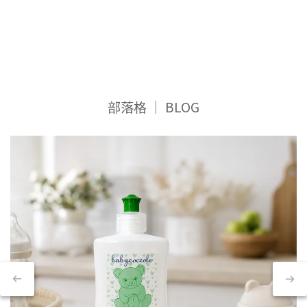
代
理
可
可
亞
部落格 │ BLOG
菲