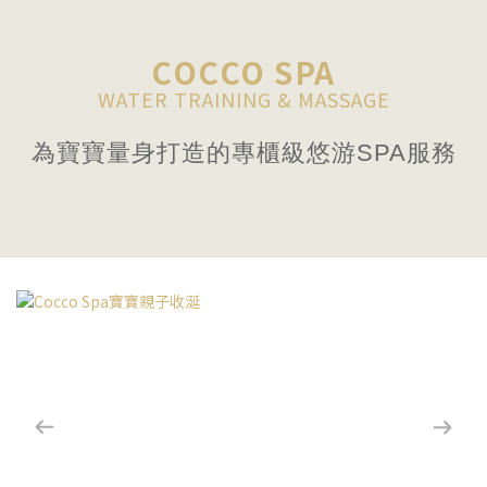
兒
護
COCCO SPA
膚・
WATER TRAINING & MASSAGE
寶
為寶寶量身打造的專櫃級悠游SPA服務
寶
SPA
游
泳
｜
BABYCOCCOLE
台
灣
總