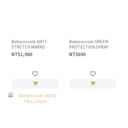
Babycoccole ANTI-
Babycoccole GREEN
STRETCH MARKS
PROTECTION SPRAY
CREAM 300ml
125ml
NT$1,980
NT$690