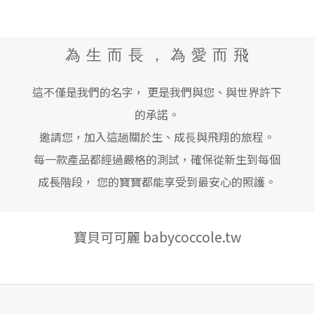
喝完奶後的小瓶子，其實裡面常殘留母乳或配方奶中的油脂、蛋白
嚴 選 品 牌 丨 嚴 格 測 試 丨 安 心 天 然
質與奶垢。許多爸媽會開始搜尋「奶瓶清潔劑需要嗎」、「奶瓶清
潔劑怎麼挑」、「奶垢怎麼洗」、「奶臭怎麼洗」。其實，奶瓶清
為 生 而 ⻑ ， 為 愛 而 飛
潔的重點不只是把看得見的奶液沖掉，而是要把附著在瓶身、奶嘴
與細小縫隙中的油脂、蛋白質與髒污確實洗淨。選擇一款適合日常
這不僅是我們的名字， 更是我們與您、與世界許下
使用的奶瓶餐具清潔液，能讓每天重複的清洗流程更有效率，也讓
寶寶入口用品的照護更安心。 一、為什麼奶瓶不能只用熱水沖一
的承諾。
沖？母乳與配方奶都含有寶寶成長所需的營養成分，其中也包含油
邀請您，加入這趟關於生、成⻑與飛翔的旅程。
脂與蛋白質。這些殘留物容易附著在奶瓶內壁、奶嘴孔洞、瓶蓋縫
每一款產品都經過嚴格的測試，確保從新生到每個
隙、吸管與擠乳器配件中。尤其是塑膠、PP 材質的奶瓶與餐具，反
成長階段， 您的寶寶都能享受到最安心的照護。
覆使用後，如果清潔不夠完整，就可能出現滑膩感、奶垢殘留或奶
臭味。熱水可以幫助沖掉部分奶液，但不一定能完整帶走油脂與奶
垢。因此，奶瓶清潔劑的角色並不是取代消毒，而是先把奶瓶、奶
寶貝可可麗 babycoccole.tw
嘴與餐具上的髒污洗乾淨，再依照家庭習慣進行晾乾、消毒或收
納。簡單來說： 清潔，是洗掉奶垢、油脂與髒污。 消毒，是清洗後
的後續照護步驟。 兩者功能不同，建議不要互相取代。二、奶瓶清
潔劑怎麼挑？爸媽可以先看這 4 點奶瓶、奶嘴、餐具都是會接觸寶
寶口腔的用品，因此爸媽在挑選奶瓶清潔劑時，可以優先從成分、