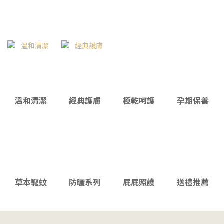
溫和清潔
經典護膚
極乾呵護
孕期保養
草本驅蚊
防曬系列
屁屁照護
送禮推薦
嬰