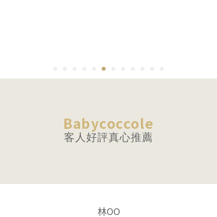
嬰
兒
護
Babycoccole
膚・
客人好評真心推薦
寶
寶
SPA
游
林OO