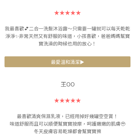
泳
｜
★★★★★
BABYCOCCOLE
我最喜歡💕二合一洗髮沐浴露～只需要一罐就可以每天乾乾
台
淨淨✨非常天然又有舒服的味道，小孩喜歡，爸爸媽媽幫寶
灣
寶洗澡的時候也用的放心！
總
代
最愛溫和清潔►
理
可
王OO
可
★★★★★
亞
菲
最喜歡清爽保濕乳液，已經用掉好幾罐空空賞！
味道舒服而且可以順便幫寶寶按摩，呵護嫩嫩的肌膚🥹
冬天皮膚容易乾燥都會幫寶寶擦