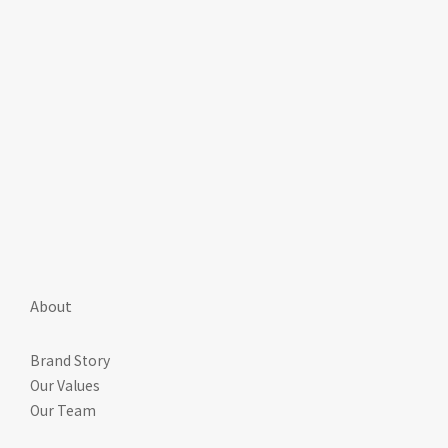
About
Brand Story
Our Values
Our Team