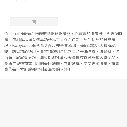
Coccoafei最適合送禮的精緻雅緻禮盒，為寶寶的肌膚提供全方位呵
護！每組產品均以植萃精華為主，適合從新生兒到幼兒的日常護
理。Babycoccole全系列產品安全無添加，通過歐盟六大機構認
證，讓您放心使用。此次精緻組合包含二合一洗沐露、洗髮露、沐
浴露、屁屁爽身粉、清爽保濕乳液和美體撫紋霜等多款人氣商品，
是新生兒禮物或自用的最佳選擇。立即選購，享受專屬優惠，讓寶
寶的每一寸肌膚都得到最溫柔的呵護！