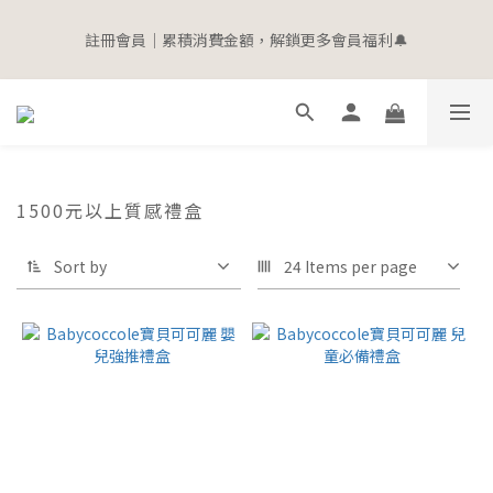
5
5
5
5
9
4
6
2
6
1
7
1
1
1
9
5
9
寵愛加碼 | 全館滿$2000即贈$100購物金
4
4
4
4
8
3
5
1
5
註冊會員｜累積消費金額，解鎖更多會員福利🔔
0
6
:
0
0
:
0
8
:
4
8
立即選購
3
9
3
3
3
7
2
4
0
4
Days
Hours
Minutes
Seconds
5
7
3
7
2
8
2
2
2
6
1
3
3
4
6
2
6
1
7
1
1
1
9
5
9
寵愛加碼 | 全館滿$2000即贈$100購物金
0
2
2
3
5
1
5
0
6
:
0
0
:
0
8
:
4
8
立即選購
1
1
2
4
0
4
Days
Hours
Minutes
Seconds
5
7
3
7
0
0
1
3
3
4
6
2
6
0
2
2
3
5
1
5
1500元以上質感禮盒
1
1
2
4
0
4
0
0
1
3
3
Sort by
24 Items per page
0
2
2
1
1
0
0