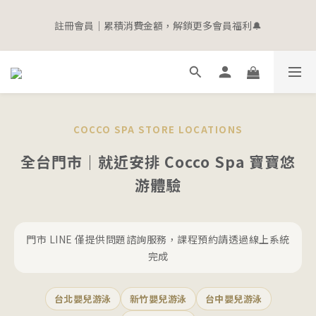
5
5
6
7
7
3
5
0
3
1
1
6
2
8
3
6
寵愛加碼 | 全館滿$2000即贈$100購物金
4
4
9
5
6
9
6
2
4
2
註冊會員｜累積消費金額，解鎖更多會員福利🔔
0
9
:
0
5
:
1
7
:
2
5
3
3
8
4
5
8
立即選購
5
1
3
1
Days
Hours
Minutes
Seconds
8
4
0
6
1
4
2
2
7
3
9
4
7
4
0
2
0
7
3
5
0
3
1
1
6
2
8
3
6
寵愛加碼 | 全館滿$2000即贈$100購物金
3
1
6
2
4
2
0
9
:
0
5
:
1
7
:
2
5
立即選購
2
0
Days
Hours
Minutes
Seconds
5
1
3
1
8
4
0
6
1
4
1
4
0
2
0
7
3
5
0
3
0
3
1
6
2
4
2
COCCO SPA STORE LOCATIONS
2
0
5
1
3
1
1
4
0
2
0
全台門市｜就近安排 Cocco Spa 寶寶悠
0
3
1
游體驗
2
0
1
0
門市 LINE 僅提供問題諮詢服務，課程預約請透過線上系統
完成
台北嬰兒游泳
新竹嬰兒游泳
台中嬰兒游泳