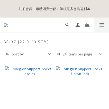
5
5
6
9
7
5
6
2
7
0
1
9
1
2
5
3
1
寵愛加碼 | 全館滿$2000即贈$100購物金
4
4
5
8
6
4
5
1
6
註冊會員｜累積消費金額，解鎖更多會員福利🔔
0
8
:
0
1
:
4
9
:
2
0
立即選購
3
3
4
7
5
3
4
0
5
Days
Hours
Minutes
Seconds
7
0
3
8
1
2
2
3
6
4
2
3
4
6
2
7
0
1
9
1
2
5
3
1
寵愛加碼 | 全館滿$2000即贈$100購物金
2
3
5
1
6
0
8
:
0
1
:
4
9
:
2
0
立即選購
1
2
4
0
5
Days
Hours
Minutes
Seconds
7
0
3
8
1
0
1
3
4
6
2
7
0
0
36-37 (22.0-23.5CM)
2
3
5
1
6
1
2
4
0
5
0
1
Sort by
3
4
24 Items per page
0
2
3
1
2
0
1
0