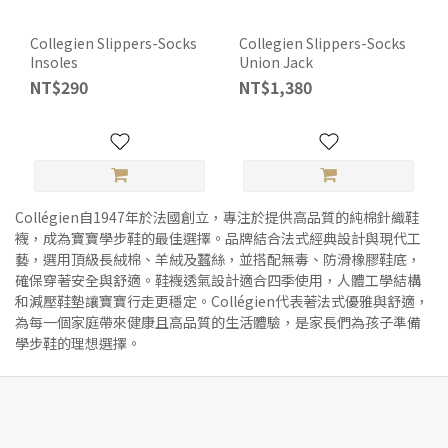
Collegien Slippers-Socks
Collegien Slippers-Socks
Insoles
Union Jack
NT$290
NT$1,380
Collégien自1947年於法國創立，專注於提供高品質的純棉針織鞋
襪，成為寶寶學步鞋的最佳選擇。品牌結合法式經典設計與現代工
藝，選用頂級長絨棉、羊絨及蠶絲，並搭配無毒、防滑橡膠鞋底，
確保穿著安全與舒適。鞋襪透氣設計適合四季使用，人體工學結構
和減壓鞋墊讓寶寶行走更穩定。Collégien代表著法式優雅與舒適，
為每一個家庭帶來健康且高品質的生活體驗，是家長們為孩子準備
學步鞋的理想選擇。