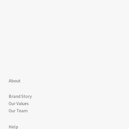
About
Brand Story
Our Values
Our Team
Help