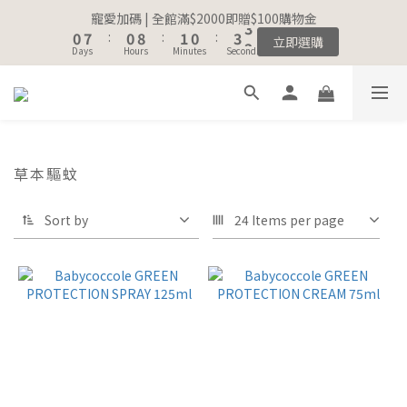
8
8
9
8
1
1
8
8
1
1
9
9
2
2
1
1
4
4
3
3
寵愛加碼 | 全館滿$2000即贈$100購物金
寵愛加碼 | 全館滿$2000即贈$100購物金
7
7
8
7
9
0
0
7
7
:
:
0
0
8
8
:
:
1
1
0
0
:
:
3
3
2
2
立即選購
立即選購
6
6
7
6
9
8
Days
Days
Hours
Hours
Minutes
Minutes
Seconds
Seconds
6
6
7
7
0
0
2
2
1
1
5
5
6
5
8
7
5
5
6
6
1
1
0
0
4
4
5
4
7
6
4
4
5
5
0
0
註冊會員｜累積消費金額，解鎖更多會員福利🔔
3
3
4
3
6
5
3
3
4
4
2
9
2
3
2
5
4
2
2
3
3
1
8
1
9
2
1
4
3
寵愛加碼 | 全館滿$2000即贈$100購物金
1
1
2
2
0
7
:
0
8
:
1
0
:
3
2
草本驅蚊
立即選購
0
0
1
1
Days
Hours
Minutes
Seconds
6
7
0
2
1
0
0
5
6
1
0
Sort by
24 Items per page
4
5
0
3
4
2
3
1
2
0
1
0