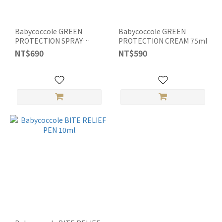
Babycoccole GREEN
Babycoccole GREEN
PROTECTION SPRAY
PROTECTION CREAM 75ml
125ml
NT$690
NT$590