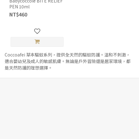
Babycoccole BITE RELIEF
PEN 10ml
NT$460
Coccoafei 草本驅蚊系列，提供全天然的驅蚊防護。溫和不刺激，
適合嬰幼兒及成人的敏感肌膚。無論是戶外冒險還是居家環境，都
是天然防護的理想選擇。