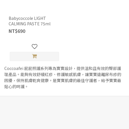
Babycoccole LIGHT
CALMING PASTE 75ml
NT$690
Coccoafei 屁屁照護系列專為寶寶設計，提供溫和且有效的臀部護
理產品。能夠有效舒緩紅疹、修護敏感肌膚，讓寶寶遠離尿布疹的
困擾，保持肌膚乾爽健康。是寶寶肌膚的最佳守護者，給予寶寶最
貼心的呵護。