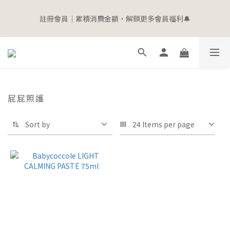
5
5
5
5
8
6
7
1
7
1
1
1
1
4
2
寵愛加碼 | 全館滿$2000即贈$100購物金
4
4
4
4
7
5
6
0
6
註冊會員｜累積消費金額，解鎖更多會員福利🔔
0
9
:
0
0
:
0
3
:
1
9
立即選購
3
3
3
3
6
4
5
5
Days
Hours
Minutes
Seconds
8
2
0
8
2
2
2
2
5
3
4
4
7
1
7
1
1
1
1
4
2
寵愛加碼 | 全館滿$2000即贈$100購物金
3
3
6
0
6
0
9
:
0
0
:
0
3
:
1
9
立即選購
2
2
5
5
Days
Hours
Minutes
Seconds
8
2
0
8
1
1
4
4
7
1
7
0
0
3
3
6
0
6
屁屁照護
2
2
5
5
1
1
4
4
0
0
Sort by
24 Items per page
3
3
2
2
1
1
0
0