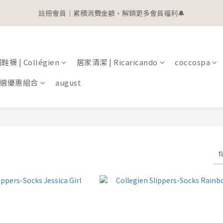
1
9
1
5
5
1
1
5
2
2
6
6
2
2
0
5
1
1
3
0
8
:
0
4
:
4
0
:
0
4
1
9
1
5
5
1
1
 | 全館滿$2000即贈$100購物金
立
4
0
0
Days
Hours
Minutes
Seconds
2
7
3
3
3
0
8
:
0
4
:
4
0
:
0
 | 全館滿$2000即贈$100購物金
3
立
Days
Hours
Minutes
Seconds
1
6
2
2
2
7
3
3
2
0
5
1
1
1
6
2
2
1
4
0
0
0
5
1
1
0
襪 | Collégien
居家清潔 | Ricaricando
coccospa
3
4
0
0
2
3
選優惠組合
august
1
2
0
1
0