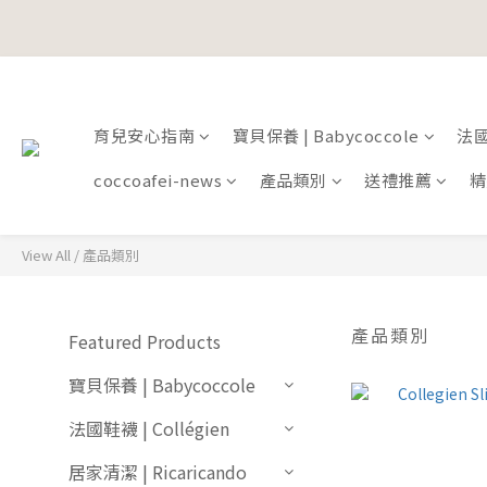
寵愛加碼
寵愛加碼
育兒安心指南
寶貝保養 | Babycoccole
法國鞋
coccoafei-news
產品類別
送禮推薦
精
View All
/
產品類別
產品類別
Featured Products
寶貝保養 | Babycoccole
法國鞋襪 | Collégien
居家清潔 | Ricaricando