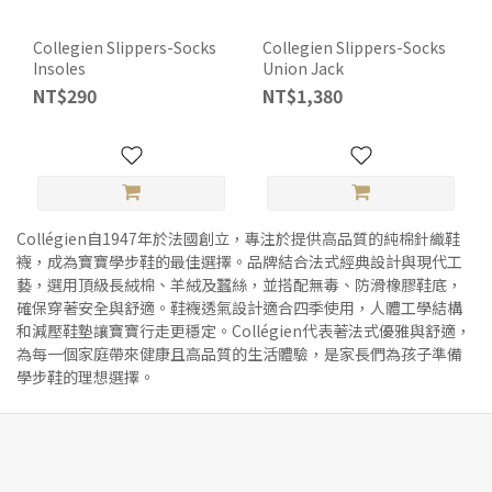
Collegien Slippers-Socks
Collegien Slippers-Socks
Insoles
Union Jack
NT$290
NT$1,380
Collégien自1947年於法國創立，專注於提供高品質的純棉針織鞋
襪，成為寶寶學步鞋的最佳選擇。品牌結合法式經典設計與現代工
藝，選用頂級長絨棉、羊絨及蠶絲，並搭配無毒、防滑橡膠鞋底，
確保穿著安全與舒適。鞋襪透氣設計適合四季使用，人體工學結構
和減壓鞋墊讓寶寶行走更穩定。Collégien代表著法式優雅與舒適，
為每一個家庭帶來健康且高品質的生活體驗，是家長們為孩子準備
學步鞋的理想選擇。