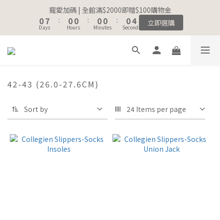
8
8
8
8
8
8
1
1
8
8
1
1
1
1
1
1
1
1
1
1
5
5
寵愛加碼 | 全館滿$2000即贈$100購物金
寵愛加碼 | 全館滿$2000即贈$100購物金
7
7
7
7
7
7
0
0
7
7
:
:
0
0
0
0
:
:
0
0
0
0
:
:
0
0
4
4
立即選購
立即選購
6
6
6
6
6
6
Days
Days
Hours
Hours
Minutes
Minutes
Seconds
Seconds
6
6
3
3
5
5
5
5
5
5
9
5
5
2
2
4
4
4
4
4
4
8
4
4
1
1
註冊會員｜累積消費金額，解鎖更多會員福利🔔
3
3
3
3
3
3
7
3
3
0
0
2
9
2
2
2
2
2
6
2
2
1
8
1
1
1
1
1
5
寵愛加碼 | 全館滿$2000即贈$100購物金
42-43 (26.0-27.6CM)
1
1
0
7
:
0
0
:
0
0
:
0
4
立即選購
0
0
Days
Hours
Minutes
Seconds
6
3
Sort by
24 Items per page
5
2
4
1
3
0
2
1
0