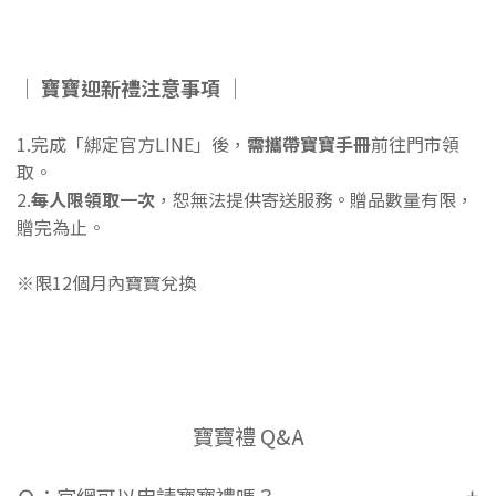
│ 寶寶迎新禮注意事項 │
1.完成「綁定官方LINE」後，
需攜帶寶寶手冊
前往門市領
取。
2.
每人限領取一次
，恕無法提供寄送服務。贈品數量有限，
贈完為止。
※限12個月內寶寶兌換
寶寶禮 Q&A