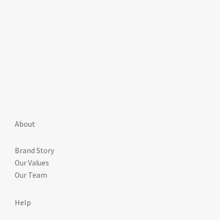
About
Brand Story
Our Values
Our Team
Help