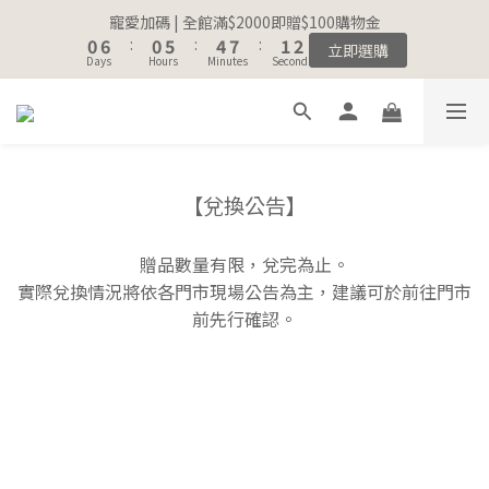
8
8
9
1
1
7
7
1
1
6
6
5
5
8
8
2
2
3
3
寵愛加碼 | 全館滿$2000即贈$100購物金
寵愛加碼 | 全館滿$2000即贈$100購物金
7
7
8
9
0
0
6
6
:
:
0
0
5
5
:
:
4
4
7
7
:
:
1
1
2
2
立即選購
立即選購
6
6
7
8
Days
Days
Hours
Hours
Minutes
Minutes
Seconds
Seconds
5
5
4
4
3
3
6
6
0
0
1
1
5
5
9
6
7
4
4
3
3
2
2
5
5
0
0
4
4
9
8
5
6
3
3
2
2
1
1
4
4
註冊會員｜累積消費金額，解鎖更多會員福利🔔
3
9
3
8
7
4
5
2
2
1
1
0
0
3
3
2
8
2
7
6
9
3
4
1
1
0
0
2
2
1
7
1
6
5
8
2
3
寵愛加碼 | 全館滿$2000即贈$100購物金
0
0
1
1
0
6
:
0
5
【兌換公告】
:
4
7
:
1
2
立即選購
0
0
Days
Hours
Minutes
Seconds
5
4
3
6
0
1
4
3
2
5
0
贈品數量有限，兌完為止。
3
2
1
4
實際兌換情況將依各門市現場公告為主，建議可於前往門市
2
1
0
3
前先行確認。
1
0
2
0
1
0