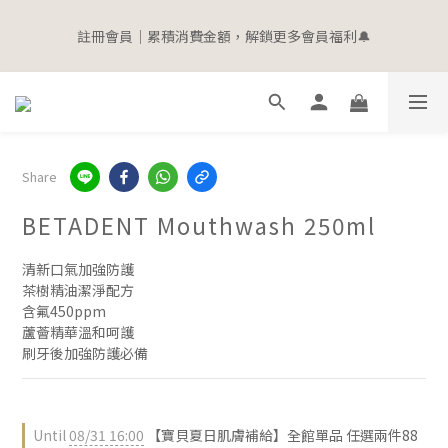
5
6
9
5
5
6
6
2
3
1
9
2
5
1
1
6
2
寵愛加碼 | 全館滿$2000即贈$100購物金
4
5
8
4
4
9
5
5
1
2
註冊會員｜累積消費金額，解鎖更多會員福利🔔
0
8
:
1
4
:
0
0
:
5
1
立即選購
3
4
7
3
3
8
4
4
0
1
Days
Hours
Minutes
Seconds
7
0
3
4
0
2
3
6
2
2
7
3
3
0
6
2
3
1
9
2
5
1
1
6
2
寵愛加碼 | 全館滿$2000即贈$100購物金
2
5
1
2
0
8
:
1
4
:
0
0
:
5
1
立即選購
1
4
0
1
Days
Hours
Minutes
Seconds
7
0
3
4
0
0
3
0
6
2
3
2
Share
5
1
2
1
4
0
1
0
BETADENT Mouthwash 250ml
3
0
2
1
清新口氣加強防護
0
茶樹精油潔淨配方
含氟450ppm
蘆薈精華溫和呵護
刷牙後加強防護必備
Until
08/31 16:00
【寶貝夏日肌膚補給】全館單品 任選兩件88