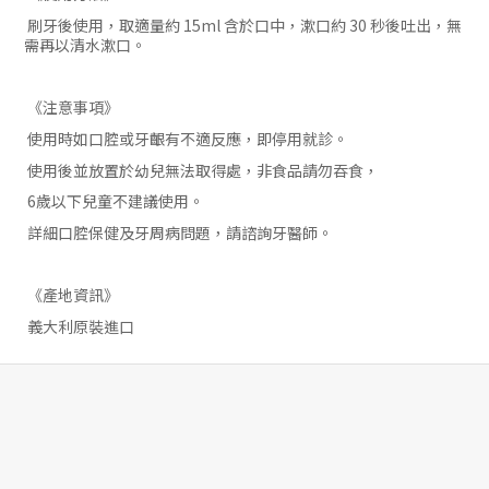
刷牙後使用，取適量約 15ml 含於口中，漱口約 30 秒後吐出，無
需再以清水漱口。
《注意事項》
使用時如口腔或牙齦有不適反應，即停用就診。
使用後並放置於幼兒無法取得處，非食品請勿吞食，
6歲以下兒童不建議使用。
詳細口腔保健及牙周病問題，請諮詢牙醫師。
《產地資訊》
義大利原裝進口