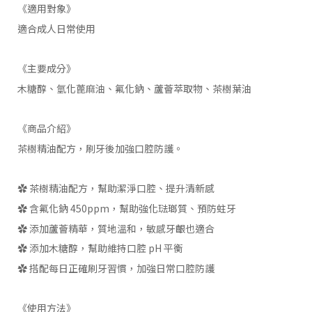
《適用對象》
適合成人日常使用
《主要成分》
木糖醇、氫化蓖麻油、氟化鈉、蘆薈萃取物、茶樹葉油
《商品介紹》
茶樹精油配方，刷牙後加強口腔防護。
✿ 茶樹精油配方，幫助潔淨口腔、提升清新感
✿ 含氟化鈉 450ppm，幫助強化琺瑯質、預防蛀牙
✿ 添加蘆薈精華，質地溫和，敏感牙齦也適合
✿ 添加木糖醇，幫助維持口腔 pH 平衡
✿ 搭配每日正確刷牙習慣，加強日常口腔防護
《使用方法》