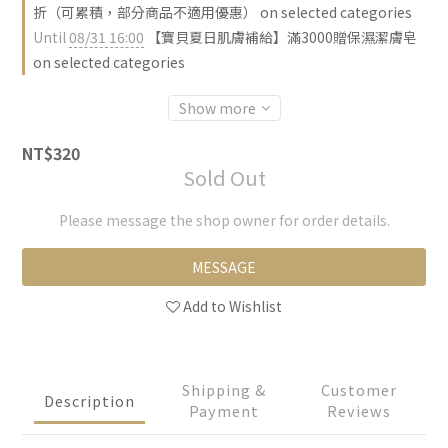
折（可累積，部分商品不適用優惠） on selected categories
Until
08/31 16:00
【寶貝夏日肌膚補給】滿3000贈保濕潔膚皂
on selected categories
Show more
NT$320
Sold Out
Please message the shop owner for order details.
MESSAGE
Add to Wishlist
Shipping &
Customer
Description
Payment
Reviews