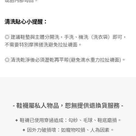
或由內部勾回。
清洗貼心小提醒：
◎ 建議鞋墊與主體分開洗，手洗、機洗（洗衣袋）即可，
不需要特別摩擦搓洗避免拉扯襪面。
◎ 清洗乾淨後必須瀝乾再平晾(避免滴水重力拉扯襪面)。
- 鞋襪屬私人物品，恕無提供退換貨服務 -
✦ 鞋襪已使用穿過造成：勾紗、毛球、鞋底磨損。
✦ 因外力破損壞：如寵物咬損、人為因素。