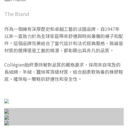
The Brand
作為一個擁有深厚歷史和卓越工藝的法國品牌，自1947年
以來一直致力於為全球家庭帶來舒適與時尚兼備的襪子和配
件。這個品牌完美結合了當代設計和法式經典風格，無論是
材質的選擇還是工藝的精湛，都彰顯出其非凡的品質。
Collégien始終秉持著對品質的嚴格要求，採用來自埃及的
長絨綿、羊絨、蠶絲等頂級材質，結合超柔軟無毒的橡膠鞋
底，確保每一雙鞋的舒適性和安全性。
透 氣 減 壓
柔 軟 包 覆
防 滑 0 塑