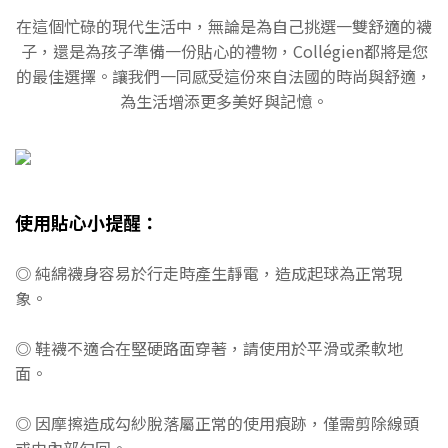
在這個忙碌的現代生活中，無論是為自己挑選一雙舒適的襪
子，還是為孩子準備一份貼心的禮物，Collégien都將是您
的最佳選擇。讓我們一同感受這份來自法國的時尚與舒適，
為生活增添更多美好與記憶。
使用貼心小提醒：
◎ 純綿襪身容易於行走時產生靜電，造成起球為正常現
象。
◎ 鞋襪不適合在堅硬路面穿著，請使用於平滑或柔軟地
面。
◎ 因摩擦造成勾紗脫落屬正常的使用痕跡，僅需剪除線頭