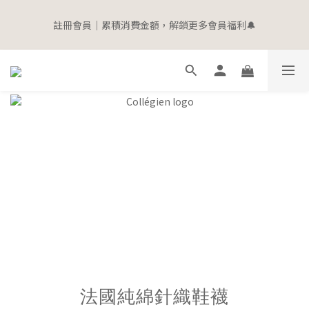
5
6
5
6
7
7
7
3
0
0
0
1
6
2
1
2
3
3
3
寵愛加碼 | 全館滿$2000即贈$100購物金
4
9
5
4
5
6
6
6
2
註冊會員｜累積消費金額，解鎖更多會員福利🔔
0
5
:
1
0
:
1
2
:
2
2
立即選購
3
8
4
3
4
5
5
5
1
Days
Hours
Minutes
Seconds
4
0
0
1
1
1
2
7
3
2
3
4
4
4
0
3
0
0
0
1
6
2
1
2
3
3
3
寵愛加碼 | 全館滿$2000即贈$100購物金
2
0
5
:
1
0
:
1
2
:
2
2
立即選購
1
Days
Hours
Minutes
Seconds
4
0
0
1
1
1
0
3
0
0
0
2
1
0
法國純綿針織鞋襪