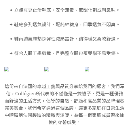
✦ 立體豆豆止滑鞋底，安全無毒、無塑化劑或刺鼻味。
✦ 鞋底多孔透氣設計，配純綿襪身，四季透氣不悶臭。
✦ 鞋內透氣鞋墊採彈性減壓設計，踏得穩又柔軟舒適。
✦ 符合人體工學剪裁，且完整立體包覆雙腳不易受傷。
這份來自法國的卓越工藝與品質分享給我們的顧客。我們深
信，Collégien所代表的不僅僅是一雙襪子，更是一種優雅
而舒適的生活方式，倡導的自然、舒適和高品質的品牌理念
完美契合。我們希望通過這個品牌，讓更多家庭在日常生活
中體驗到法國製造的精緻與溫暖，為每一個家庭成員帶來愉
悅的穿著感受。