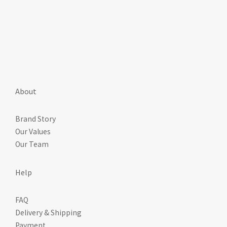
About
Brand Story
Our Values
Our Team
Help
FAQ
Delivery & Shipping
Payment