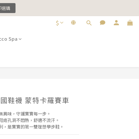
即選購
$
即選購
co Spa
n 法國鞋襪 蒙特卡羅賽車
底無異味，守護寶寶每一步。
氣鞋底孔洞不悶熱，舒適不流汗。
便利，是寶寶的第一雙理想學步鞋。