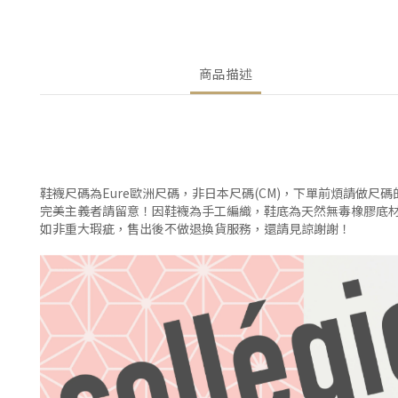
商品描述
鞋襪尺碼為Eure歐洲尺碼，非日本尺碼(CM)，下單前煩請做尺
完美主義者請留意！因鞋襪為手工編織，鞋底為天然無毒橡膠底
如非重大瑕疵，售出後不做退換貨服務，還請見諒謝謝！