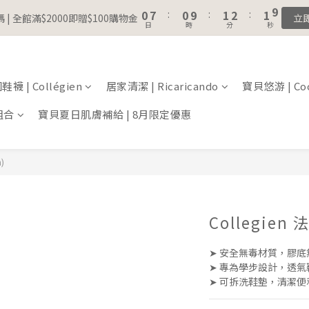
1
8
1
2
3
2
8
3
3
4
5
4
5
7
0
5
0
7
:
0
9
:
1
2
:
1
7
註冊會員｜累積消費金額，解鎖更多會員福利🔔
 | 全館滿$2000即贈$100購物金
立
2
9
2
3
4
3
9
4
6
4
日
時
分
秒
6
8
0
1
0
6
1
8
1
2
3
2
8
3
5
3
5
7
0
5
0
7
:
0
9
:
1
2
:
1
7
 | 全館滿$2000即贈$100購物金
2
4
2
立
4
6
4
日
時
分
秒
6
8
0
1
0
6
1
3
1
3
5
3
5
7
0
5
0
2
0
襪 | Collégien
居家清潔 | Ricaricando
寶貝悠游 | Coc
2
4
2
4
6
4
1
1
3
1
3
5
3
組合
寶貝夏日肌膚補給 | 8月限定優惠
0
0
2
0
2
4
2
1
1
3
1
0
0
2
0
)
1
0
Collegie
➤ 安全無毒材質，膠
➤ 專為學步設計，透
➤ 可拆洗鞋墊，清潔