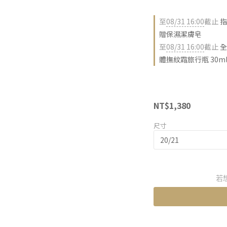
至
08/31 16:00
截止
指
贈保濕潔膚皂
至
08/31 16:00
截止
全
體撫紋霜旅行瓶 30m
NT$1,380
尺寸
若