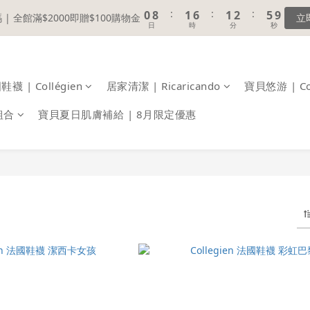
1
1
9
9
2
2
7
7
2
2
3
3
6
6
5
6
6
7
:
:
:
:
:
:
0
0
8
8
1
1
6
6
1
1
2
2
5
5
9
9
 | 全館滿$2000即贈$100購物金
 | 全館滿$2000即贈$100購物金
立
立
4
5
5
6
9
日
日
時
時
分
分
秒
秒
7
7
0
0
5
5
0
0
1
1
4
4
8
8
3
4
9
4
5
8
6
6
4
4
0
0
3
3
7
7
註冊會員｜累積消費金額，解鎖更多會員福利🔔
2
3
8
3
4
7
5
5
3
3
2
2
6
6
1
9
2
7
2
3
6
4
4
2
2
1
1
5
5
襪 | Collégien
居家清潔 | Ricaricando
:
:
寶貝悠游 | Co
:
0
8
1
6
1
2
5
9
 | 全館滿$2000即贈$100購物金
立
3
3
1
1
0
0
4
4
日
時
分
秒
7
0
5
0
1
4
8
2
2
0
0
3
3
組合
寶貝夏日肌膚補給 | 8月限定優惠
6
4
0
3
7
1
1
2
2
5
3
2
6
0
0
1
1
4
2
1
5
0
0
3
1
0
4
2
0
3
1
2
0
1
0