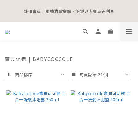
5
6
5
7
3
0
4
3
5
1
6
2
1
3
7
6
8
寵愛加碼 | 全館滿$2000即贈$100購物金
4
9
5
4
6
9
2
3
2
4
註冊會員｜累積消費金額，解鎖更多會員福利🔔
0
5
:
1
0
:
2
6
:
5
7
立即選購
3
8
4
3
5
9
8
1
2
1
3
日
時
分
秒
4
0
1
5
4
6
2
7
3
2
4
8
7
9
0
1
0
2
3
0
4
3
5
1
6
2
1
3
7
6
8
寵愛加碼 | 全館滿$2000即贈$100購物金
0
1
2
3
2
4
0
5
:
1
0
:
2
6
:
5
7
立即選購
0
1
2
1
3
日
時
分
秒
4
0
1
5
4
6
0
1
0
2
3
0
4
3
5
0
1
2
3
2
4
寶貝保養 | BABYCOCCOLE
0
1
2
1
3
0
1
0
2
商品排序
每頁顯示 24 個
0
1
0