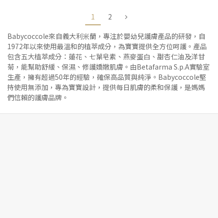
1
2
Babycoccole來自義大利米蘭，專注於嬰幼兒護膚產品的研發，自
1972年以來使用最溫和的植萃成分，為寶寶提供全方位呵護。產品
包含五大植萃成分：蓮花、七葉皂素、燕麥蛋白、甜杏仁油及洋甘
菊，能幫助舒緩、保濕、修護嬌嫩肌膚。由Betafarma S.p.A實驗室
生產，擁有超過50年的經驗，確保高品質與純淨。Babycoccole堅
持使用無添加，專為寶寶設計，提供每日肌膚的柔和保護，是媽媽
們信賴的護膚品牌。