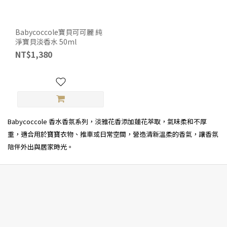
Babycoccole寶貝可可麗 純
淨寶貝淡香水 50ml
NT$1,380
Babycoccole 香水香氛系列，淡雅花香添加蓮花萃取，氣味柔和不厚
重，適合用於寶寶衣物、推車或日常空間，營造
清新溫柔的香氣，讓香氛
陪伴外出與居家時光。