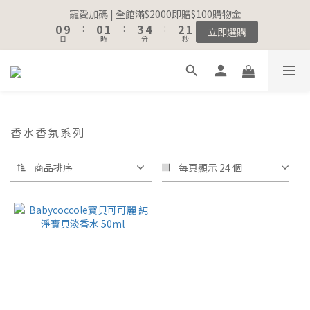
8
8
9
9
1
1
1
1
2
2
4
4
5
5
3
3
2
2
寵愛加碼 | 全館滿$2000即贈$100購物金
寵愛加碼 | 全館滿$2000即贈$100購物金
7
7
8
9
8
0
0
9
9
:
:
0
0
1
1
:
:
3
3
4
4
:
:
2
2
1
1
立即選購
立即選購
6
6
7
9
8
7
日
日
時
時
分
分
秒
秒
8
8
0
0
2
2
3
3
1
1
0
0
5
5
6
8
9
7
6
7
7
1
1
2
2
0
0
4
4
5
7
8
6
5
6
6
0
0
1
1
註冊會員｜累積消費金額，解鎖更多會員福利🔔
3
3
4
6
7
5
4
5
5
0
0
2
2
3
5
6
4
3
4
4
1
1
2
4
5
3
2
寵愛加碼 | 全館滿$2000即贈$100購物金
3
3
0
9
:
0
1
:
3
4
:
2
1
香水香氛系列
立即選購
2
2
日
時
分
秒
8
0
2
3
1
0
1
1
7
1
2
0
0
0
商品排序
每頁顯示 24 個
6
0
1
5
0
4
3
2
1
0