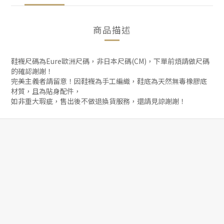
商品描述
鞋襪尺碼為Eure歐洲尺碼，非日本尺碼(CM)，下單前煩請做尺碼
的確認謝謝！
完美主義者請留意！因鞋襪為手工編織，鞋底為天然無毒橡膠底
材質，且為貼身配件，
如非重大瑕疵，售出後不做退換貨服務，還請見諒謝謝！