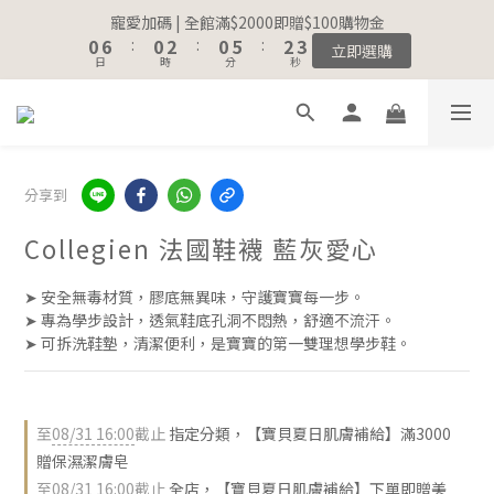
8
8
8
1
1
7
7
1
1
3
3
1
1
6
6
3
3
4
4
寵愛加碼 | 全館滿$2000即贈$100購物金
寵愛加碼 | 全館滿$2000即贈$100購物金
7
7
9
7
9
0
0
6
6
:
:
0
0
2
2
:
:
0
0
5
5
:
:
2
2
3
3
立即選購
立即選購
6
6
8
6
8
9
日
日
時
時
分
分
秒
秒
5
5
1
1
4
4
1
1
2
2
5
5
7
5
7
8
4
4
0
0
3
3
0
0
1
1
4
4
6
4
9
6
7
3
3
2
2
0
0
註冊會員｜累積消費金額，解鎖更多會員福利🔔
3
9
3
5
3
8
5
6
2
2
1
1
2
8
2
4
2
7
4
5
1
1
0
0
1
7
1
3
1
6
3
4
寵愛加碼 | 全館滿$2000即贈$100購物金
0
0
分享到
0
6
:
0
2
:
0
5
:
2
3
立即選購
日
時
分
秒
5
1
4
1
2
Collegien 法國鞋襪 藍灰愛心
4
0
3
0
1
3
2
0
➤ 安全無毒材質，膠底無異味，守護寶寶每一步。
2
1
➤ 專為學步設計，透氣鞋底孔洞不悶熱，舒適不流汗。
1
0
➤ 可拆洗鞋墊，清潔便利，是寶寶的第一雙理想學步鞋。
0
至
08/31 16:00
截止
指定分類，【寶貝夏日肌膚補給】滿3000
贈保濕潔膚皂
至
08/31 16:00
截止
全店，【寶貝夏日肌膚補給】下單即贈美