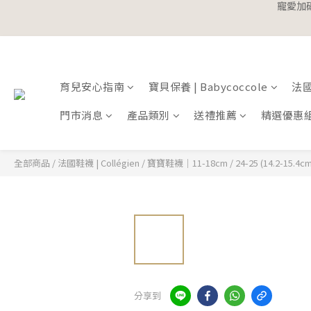
寵愛加碼
寵愛加碼
育兒安心指南
寶貝保養 | Babycoccole
法國鞋
門市消息
產品類別
送禮推薦
精選優惠
全部商品
/
法國鞋襪 | Collégien
/
寶寶鞋襪｜11-18cm
/
24-25 (14.2-15.4cm
分享到