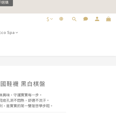
即選購
$
即選購
co Spa
立即購買
n 法國鞋襪 黑白棋盤
底無異味，守護寶寶每一步。
氣鞋底孔洞不悶熱，舒適不流汗。
便利，是寶寶的第一雙理想學步鞋。