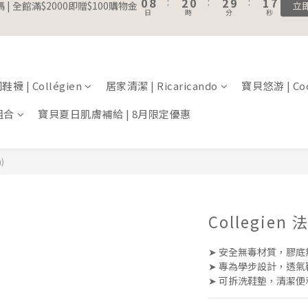
1
9
3
1
3
2
6
3
5
3
5
4
8
6
0
0
7
3
0
8
:
2
0
:
2
9
:
1
5
註冊會員｜累積消費金額，解鎖更多會員福利🔔
 | 全館滿$2000即贈$100購物金
立
2
4
2
4
3
7
5
6
2
日
時
分
秒
7
1
1
8
0
4
1
9
3
1
3
2
6
4
5
1
6
0
0
7
3
0
8
:
2
0
:
2
9
:
1
5
 | 全館滿$2000即贈$100購物金
3
4
0
立
5
6
2
日
時
分
秒
7
1
1
8
0
4
2
3
4
5
1
6
0
0
7
3
1
2
襪 | Collégien
居家清潔 | Ricaricando
寶貝悠游 | Coc
3
4
0
5
6
2
0
1
2
3
4
5
1
組合
寶貝夏日肌膚補給 | 8月限定優惠
0
1
2
3
4
0
0
1
2
3
0
1
2
)
0
1
0
Collegie
➤ 安全無毒材質，膠
➤ 專為學步設計，透
➤ 可拆洗鞋墊，清潔