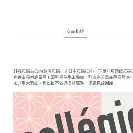
商品描述
鞋襪尺碼為Eure歐洲尺碼，非日本尺碼(CM)，下單前煩請做尺
完美主義者請留意！因鞋襪為手工編織，鞋底為天然無毒橡膠底
如非重大瑕疵，售出後不做退換貨服務，還請見諒謝謝！