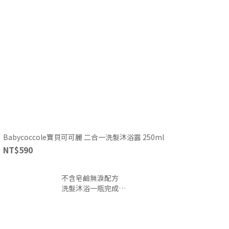
Babycoccole寶貝可可麗 二合一洗髮沐浴露 250ml
NT$590
不含皂鹼無淚配方
洗髮沐浴一瓶完成
0+新生兒適用
泡泡細緻好沖洗
新手爸媽日常必備