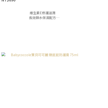
維生素E修護滋潤
長效鎖水保濕配方
臉與身體都可使用
好吸收不黏膩
四季都適用清爽質地