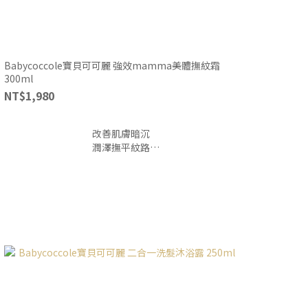
Babycoccole寶貝可可麗 強效mamma美體撫紋霜
300ml
NT$1,980
改善肌膚暗沉
潤澤撫平紋路
增加肌膚彈性
全孕期皆可用
義大利助產士協會推薦