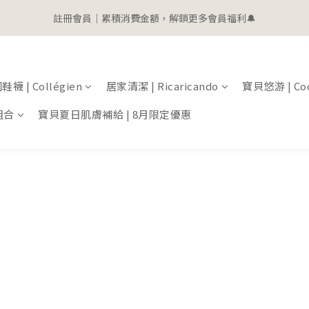
1
7
3
1
4
6
1
註冊會員｜累積消費金額，解鎖更多會員福利🔔
2
8
4
2
5
7
2
3
0
6
2
0
6
:
2
0
:
3
9
:
5
0
 | 全館滿$2000即贈$100購物金
立
1
7
3
1
4
6
1
2
5
1
日
時
分
秒
5
1
2
8
4
0
6
:
2
0
:
3
9
:
5
0
 | 全館滿$2000即贈$100購物金
1
4
0
立
4
0
1
7
3
日
時
分
秒
5
1
2
8
4
0
3
3
0
6
2
4
0
1
7
3
2
2
5
1
3
0
6
2
1
襪 | Collégien
居家清潔 | Ricaricando
寶貝悠游 | Coc
1
4
0
2
5
1
0
0
3
1
4
0
組合
寶貝夏日肌膚補給 | 8月限定優惠
2
0
3
1
2
0
1
0