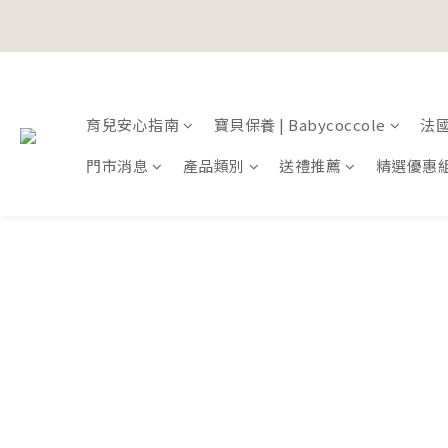
寵愛加碼
寵愛加碼
育兒安心指南
寶貝保養 | Babycoccole
法國鞋
門市消息
產品類別
送禮推薦
精選優惠