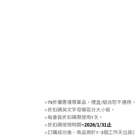
⟡𝟳𝟵折優惠僅限單品，禮盒/組合恕不適用
⟡折扣碼英文字母需區分大小寫。
⟡每會員折扣碼限使用𝟭次。
⟡折扣碼使用時間
~2026/1/31止
⟡訂購成功後，商品將於𝟭~𝟯個工作天出貨