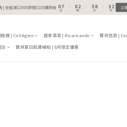
1
1
8
8
1
1
3
3
6
6
9
9
4
4
7
5
5
7
8
2
2
0
0
7
7
:
:
0
0
2
2
:
:
5
5
8
8
:
:
3
3
 | 全館滿$2000即贈$100購物金
 | 全館滿$2000即贈$100購物金
立
立
6
4
4
6
9
7
日
日
時
時
分
分
秒
秒
1
1
6
6
1
1
4
4
7
7
2
2
5
3
3
5
8
6
0
0
5
5
0
0
3
3
6
6
1
1
註冊會員｜累積消費金額，解鎖更多會員福利🔔
4
2
9
2
4
7
5
4
4
2
2
5
5
0
0
3
1
8
1
3
6
9
4
3
3
1
1
4
4
2
襪 | Collégien
居家清潔 | Ricaricando
0
7
:
0
2
:
5
8
寶貝悠游 | Coc
:
3
 | 全館滿$2000即贈$100購物金
2
2
0
0
3
3
立
日
時
分
秒
1
6
1
4
7
2
1
1
2
2
組合
寶貝夏日肌膚補給 | 8月限定優惠
0
5
0
3
6
1
0
0
1
1
4
2
5
0
0
0
3
1
4
2
0
3
1
2
0
1
0