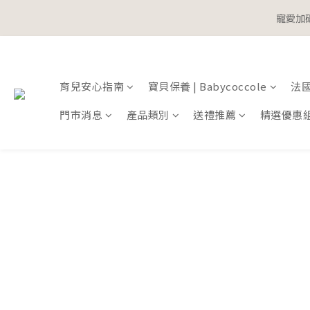
寵愛加碼
寵愛加碼
育兒安心指南
寶貝保養 | Babycoccole
法國鞋
寵愛加碼
門市消息
產品類別
送禮推薦
精選優惠