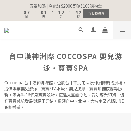
8
8
9
9
1
1
8
8
1
1
2
2
2
2
3
3
5
5
3
3
寵愛加碼 | 全館滿$2000即贈$100購物金
寵愛加碼 | 全館滿$2000即贈$100購物金
7
7
8
8
9
9
0
0
7
7
:
:
0
0
1
1
:
:
1
1
2
2
:
:
4
4
2
2
立即選購
立即選購
6
6
7
7
8
8
日
日
時
時
分
分
秒
秒
6
6
0
0
0
0
1
1
3
3
1
1
5
5
6
6
7
9
7
5
5
0
0
2
2
0
0
4
4
5
5
6
8
6
4
4
1
1
註冊會員｜累積消費金額，解鎖更多會員福利🔔
3
3
4
4
5
7
5
3
3
0
0
2
9
2
3
3
4
6
4
2
2
1
8
1
2
2
3
5
3
寵愛加碼 | 全館滿$2000即贈$100購物金
1
1
台中漢神洲際 COCCOSPA 嬰兒游
0
7
:
0
1
:
1
2
:
4
2
立即選購
0
0
日
時
分
秒
6
0
0
1
3
1
泳・寶寶SPA
5
0
2
0
4
1
3
0
Coccospa 台中漢神洲際館，位於台中市北屯區漢神洲際購物廣場，
2
提供專業嬰兒游泳、寶寶SPA水療、嬰兒按摩、寶寶瑜伽按摩等服
1
務，專為0–36個月寶寶設計。恆溫太空艙泳池、受訓專業師資，促
0
進寶寶感統發展與親子連結。歡迎台中、北屯、大坑地區爸媽LINE
預約體驗。