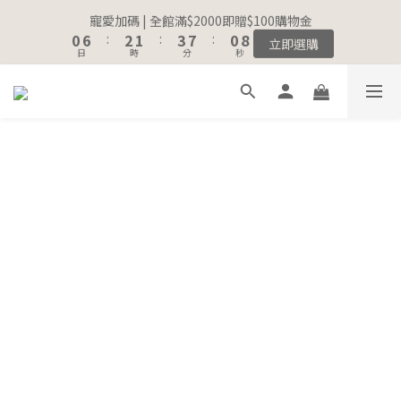
8
9
8
1
1
7
7
3
3
2
2
4
4
8
8
1
1
8
8
寵愛加碼 | 全館滿$2000即贈$100購物金
寵愛加碼 | 全館滿$2000即贈$100購物金
7
9
8
7
0
0
6
6
:
:
2
2
1
1
:
:
3
3
7
7
:
:
0
0
7
7
立即選購
立即選購
6
8
7
9
6
日
日
時
時
分
分
秒
秒
5
5
1
1
0
0
2
2
6
6
6
6
5
7
6
8
5
4
4
0
0
1
1
5
5
5
5
4
6
5
7
4
3
3
0
0
4
4
4
4
註冊會員｜累積消費金額，解鎖更多會員福利🔔
3
9
5
4
6
3
2
2
3
3
3
3
2
8
4
3
5
9
2
9
1
1
2
2
2
2
1
7
3
2
4
8
1
8
寵愛加碼 | 全館滿$2000即贈$100購物金
0
0
1
1
1
1
0
6
:
2
1
:
3
7
:
0
7
立即選購
0
0
0
0
日
時
分
秒
5
1
0
2
6
6
4
0
1
5
5
3
0
4
4
2
3
3
1
2
2
0
1
1
0
0