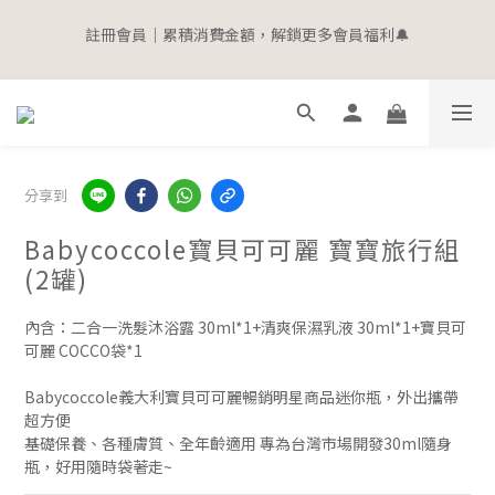
3
4
5
7
7
8
4
0
0
1
3
1
9
2
3
5
5
6
8
寵愛加碼 | 全館滿$2000即贈$100購物金
2
3
4
6
6
7
9
3
0
2
0
8
:
1
2
:
4
4
:
5
7
立即選購
1
9
2
3
5
5
6
8
寵愛加碼 | 全館滿$2000即贈$100購物金
日
時
分
秒
2
1
7
0
1
3
3
4
6
0
8
:
1
2
:
4
4
:
5
7
立即選購
1
0
6
0
2
2
3
5
日
時
分
秒
7
0
1
3
3
4
6
0
5
1
1
2
4
6
0
2
2
3
5
4
0
0
1
3
5
1
1
2
4
3
0
2
4
0
0
1
3
2
1
分享到
3
0
2
1
0
2
1
0
Babycoccole寶貝可可麗 寶寶旅行組
1
0
(2罐)
0
內含：二合一洗髮沐浴露 30ml*1+清爽保濕乳液 30ml*1+寶貝可
可麗 COCCO袋*1
Babycoccole義大利寶貝可可麗暢銷明星商品迷你瓶，外出攜帶
超方便
基礎保養、各種膚質、全年齡適用 專為台灣市場開發30ml隨身
瓶，好用隨時袋著走~