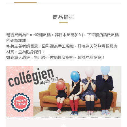
商品描述
鞋襪尺碼為Eure歐洲尺碼，非日本尺碼(CM)，下單前煩請做尺碼
的確認謝謝！
完美主義者請留意！因鞋襪為手工編織，鞋底為天然無毒橡膠底
材質，且為貼身配件，
如非重大瑕疵，售出後不做退換貨服務，還請見諒謝謝！