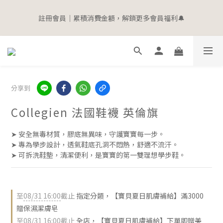
4
4
8
9
6
9
4
4
1
2
2
註冊會員｜累積消費金額，解鎖更多會員福利🔔
1
8
1
8
5
6
3
6
寵愛加碼 | 全館滿$2000即贈$100購物金
3
3
7
8
5
8
3
3
0
1
1
0
7
:
0
7
:
4
5
:
2
5
2
9
2
9
6
7
4
7
立即選購
2
2
0
0
日
時
分
秒
6
6
3
4
1
4
1
8
1
8
5
6
3
6
寵愛加碼 | 全館滿$2000即贈$100購物金
1
1
5
5
2
3
0
3
0
7
:
0
7
:
4
5
:
2
5
立即選購
0
0
日
時
分
秒
4
4
1
2
2
6
6
3
4
1
4
3
3
0
1
1
5
5
2
3
0
3
2
2
0
0
4
4
1
2
2
1
1
3
3
0
1
1
分享到
0
0
2
2
0
0
Collegien 法國鞋襪 英倫旗
1
1
0
0
➤ 安全無毒材質，膠底無異味，守護寶寶每一步。
➤ 專為學步設計，透氣鞋底孔洞不悶熱，舒適不流汗。
➤ 可拆洗鞋墊，清潔便利，是寶寶的第一雙理想學步鞋。
至
08/31 16:00
截止
指定分類，【寶貝夏日肌膚補給】滿3000
贈保濕潔膚皂
至
08/31 16:00
截止
全店，【寶貝夏日肌膚補給】下單即贈美