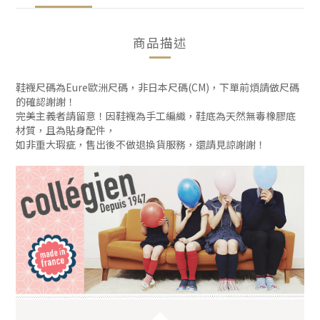
商品描述
鞋襪尺碼為Eure歐洲尺碼，非日本尺碼(CM)，下單前煩請做尺碼
的確認謝謝！
完美主義者請留意！因鞋襪為手工編織，鞋底為天然無毒橡膠底
材質，且為貼身配件，
如非重大瑕疵，售出後不做退換貨服務，還請見諒謝謝！