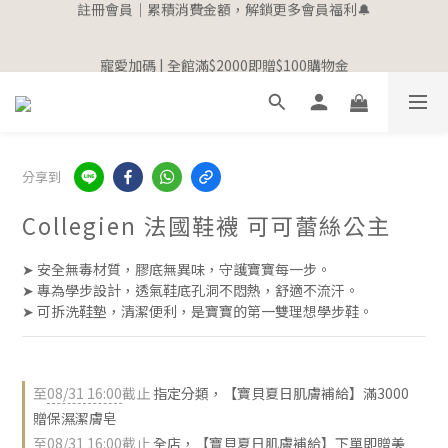
4
0
0
2
1
2
6
6
1
1
8
1
2
6
6
1
1
8
寵愛加碼 | 全館滿$2000即贈$100購物金
寵愛加碼 | 全館滿$2000即贈$100購物金
3
1
0
9
:
1
5
:
5
0
:
0
7
0
9
:
1
5
:
5
0
:
0
7
立即選購
立即選購
2
0
日
時
分
秒
日
時
分
秒
8
0
4
4
6
8
0
4
4
6
1
7
3
3
5
7
3
3
5
0
6
2
2
4
6
2
2
4
5
1
1
3
5
1
1
3
4
0
0
2
4
0
0
2
3
1
3
1
分享到
2
0
2
0
1
1
Collegien 法國鞋襪 可可蕾絲公主
0
0
➤ 安全無毒材質，膠底無異味，守護寶寶每一步。
➤ 專為學步設計，透氣鞋底孔洞不悶熱，舒適不流汗。
➤ 可拆洗鞋墊，清潔便利，是寶寶的第一雙理想學步鞋。
至
08/31 16:00
截止
指定分類，【寶貝夏日肌膚補給】滿3000
贈保濕潔膚皂
至
08/31 16:00
截止
全店，【寶貝夏日肌膚補給】下單即贈美