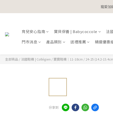
寵愛加碼
寵愛加碼
育兒安心指南
寶貝保養 | Babycoccole
法國鞋
門市消息
產品類別
送禮推薦
精選優惠
全部商品
/
法國鞋襪 | Collégien
/
寶寶鞋襪｜11-18cm
/
24-25 (14.2-15.4cm
分享到