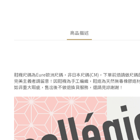
商品描述
鞋襪尺碼為Eure歐洲尺碼，非日本尺碼(CM)，下單前煩請做尺
完美主義者請留意！因鞋襪為手工編織，鞋底為天然無毒橡膠底
如非重大瑕疵，售出後不做退換貨服務，還請見諒謝謝！