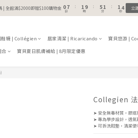
1
8
2
6
2
2
6
3
4
8
4
4
1
5
7
3
3
0
7
:
1
9
:
5
1
:
1
5
註冊會員｜累積消費金額，解鎖更多會員福利🔔
 | 全館滿$2000即贈$100購物金
立
2
9
3
7
3
3
0
4
6
2
2
日
時
分
秒
6
0
8
4
0
0
4
1
8
2
6
2
2
3
5
1
1
5
7
3
3
0
7
:
1
9
:
5
1
:
1
 | 全館滿$2000即贈$100購物金
2
4
0
立
0
4
6
2
2
日
時
分
秒
6
0
8
4
0
0
1
3
3
5
1
1
5
7
3
0
2
襪 | Collégien
居家清潔 | Ricaricando
寶貝悠游 | Coc
2
4
0
0
4
6
2
1
1
3
3
5
1
組合
寶貝夏日肌膚補給 | 8月限定優惠
0
0
2
2
4
0
1
1
3
0
0
2
)
1
0
Collegie
➤ 安全無毒材質，膠
➤ 專為學步設計，透
➤ 可拆洗鞋墊，清潔