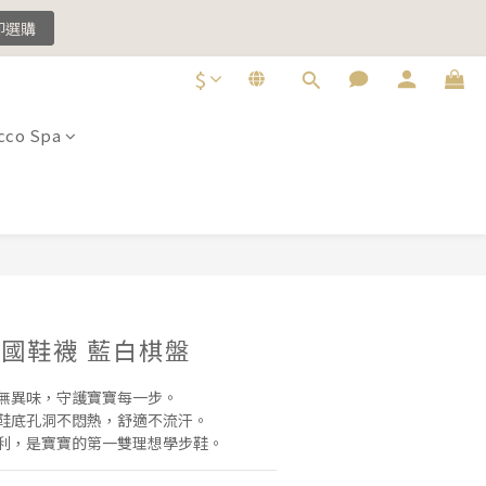
即選購
$
即選購
co Spa
立即購買
n 法國鞋襪 藍白棋盤
底無異味，守護寶寶每一步。
氣鞋底孔洞不悶熱，舒適不流汗。
便利，是寶寶的第一雙理想學步鞋。