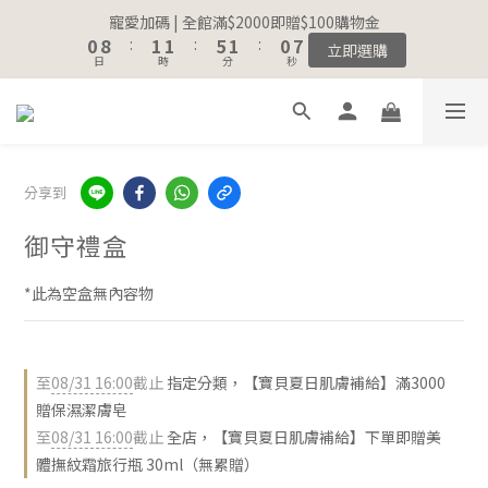
8
9
9
9
8
1
1
9
9
2
2
2
2
6
6
2
2
1
1
8
8
寵愛加碼 | 全館滿$2000即贈$100購物金
寵愛加碼 | 全館滿$2000即贈$100購物金
7
8
8
8
7
0
0
8
8
:
:
1
1
1
1
:
:
5
5
1
1
:
:
0
0
7
7
立即選購
立即選購
6
7
7
7
6
日
日
時
時
分
分
秒
秒
7
7
0
0
0
0
4
4
0
0
6
6
5
6
6
6
5
6
6
3
3
5
5
4
5
5
9
5
4
5
5
2
2
4
4
註冊會員｜累積消費金額，解鎖更多會員福利🔔
3
4
4
8
4
3
4
4
1
1
3
3
2
3
3
7
3
2
9
3
3
0
0
2
2
1
9
2
2
6
2
1
8
寵愛加碼 | 全館滿$2000即贈$100購物金
2
2
1
1
分享到
0
8
:
1
1
:
5
1
:
0
7
立即選購
1
1
0
0
日
時
分
秒
7
0
0
4
0
6
0
0
御守禮盒
6
3
5
5
2
4
*此為空盒無內容物
4
1
3
3
0
2
2
1
1
0
至
08/31 16:00
截止
指定分類，【寶貝夏日肌膚補給】滿3000
0
贈保濕潔膚皂
至
08/31 16:00
截止
全店，【寶貝夏日肌膚補給】下單即贈美
體撫紋霜旅行瓶 30ml（無累贈）