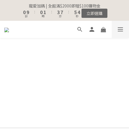
8
8
9
1
1
1
1
2
2
4
4
8
8
6
6
5
5
寵愛加碼 | 全館滿$2000即贈$100購物金
寵愛加碼 | 全館滿$2000即贈$100購物金
7
7
8
0
0
9
9
:
:
0
0
1
1
:
:
3
3
7
7
:
:
5
5
4
4
立即選購
立即選購
6
6
7
9
日
日
時
時
分
分
秒
秒
8
8
0
0
2
2
6
6
4
4
3
3
5
5
6
8
9
7
7
1
1
5
5
3
3
2
2
4
4
5
7
9
8
6
6
0
0
4
4
2
2
1
1
註冊會員｜累積消費金額，解鎖更多會員福利🔔
3
3
4
6
8
7
5
5
3
3
1
1
0
0
2
2
3
5
9
7
6
4
4
2
2
0
0
1
1
2
4
8
6
5
寵愛加碼 | 全館滿$2000即贈$100購物金
3
3
1
1
0
9
:
0
1
:
3
7
:
5
4
立即選購
2
2
0
0
日
時
分
秒
8
0
2
6
4
3
1
1
7
1
5
3
2
0
0
6
0
4
2
1
5
3
1
0
4
2
0
3
1
2
0
1
0