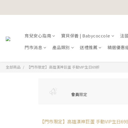
寵愛加碼
寵愛加碼
育兒安心指南
寶貝保養 | Babycoccole
法國鞋
門市消息
產品類別
送禮推薦
精選優惠
全部商品
【門市限定】高雄漢神巨蛋 手動VIP生日69折
會員
限定
【門市限定】高雄漢神巨蛋 手動VIP生日69