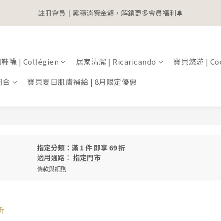
1
9
1
4
3
5
2
5
5
0
1
9
8
1
9
1
4
3
5
2
0
8
:
0
3
:
2
4
:
1
4
4
0
 | 全館滿$2000即贈$100購物金
立
8
日
時
分
秒
7
0
8
:
0
3
:
2
4
:
1
7
2
1
3
0
3
 | 全館滿$2000即贈$100購物金
3
立
日
時
分
秒
7
6
7
2
1
3
0
6
1
0
2
2
2
6
5
6
1
0
2
5
0
1
1
1
5
4
5
0
1
4
0
0
0
襪 | Collégien
居家清潔 | Ricaricando
寶貝悠游 | Coc
4
3
4
0
3
3
2
3
2
組合
寶貝夏日肌膚補給 | 8月限定優惠
2
1
2
1
1
0
1
0
0
0
指定分類：滿 1 件 即享 69 折
適用通路：
指定門市
條款與細則
折